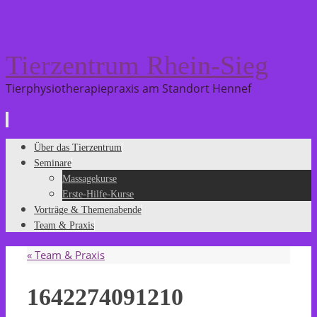
Tierzentrum Rhein-Sieg
Tierphysiotherapiepraxis am Standort Hennef
Zum
Über das Tierzentrum
Inhalt
Seminare
springen
Massagekurse
Erste-Hilfe-Kurse
Vorträge & Themenabende
Team & Praxis
«
Team & Praxis
1642274091210