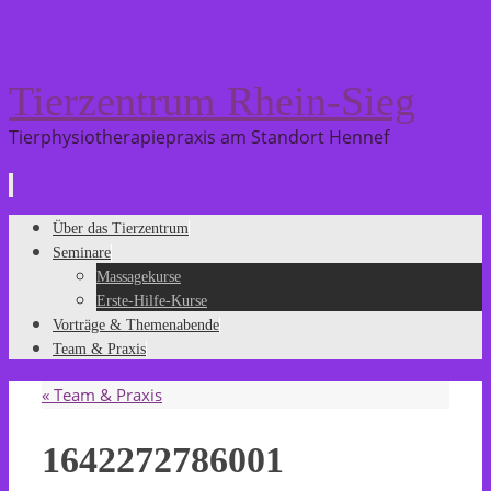
Tierzentrum Rhein-Sieg
Tierphysiotherapiepraxis am Standort Hennef
Zum
Über das Tierzentrum
Inhalt
Seminare
springen
Massagekurse
Erste-Hilfe-Kurse
Vorträge & Themenabende
Team & Praxis
«
Team & Praxis
1642272786001