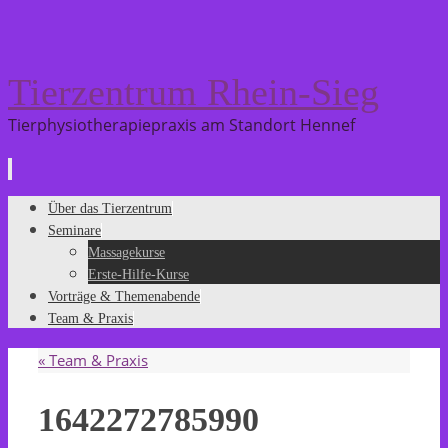
Tierzentrum Rhein-Sieg
Tierphysiotherapiepraxis am Standort Hennef
Zum
Über das Tierzentrum
Inhalt
Seminare
springen
Massagekurse
Erste-Hilfe-Kurse
Vorträge & Themenabende
Team & Praxis
«
Team & Praxis
1642272785990