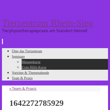
Tierzentrum Rhein-Sieg
Tierphysiotherapiepraxis am Standort Hennef
Zum
Über das Tierzentrum
Inhalt
Seminare
springen
Massagekurse
Erste-Hilfe-Kurse
Vorträge & Themenabende
Team & Praxis
«
Team & Praxis
1642272785929